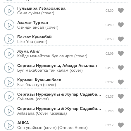
Гульмира Избасханова
03:30
Сени суйем (cover)
Азамат Турман
04:40
Озинди ансап (cover)
Бекзат Кунанбай
00:53
Like You (cover)
Жума Абил
02:09
Кейде мунайткан бул омирге (cover)
Сергазы Нуржанулы
,
Айзада Асылхан
04:16
Бул махаббатка тан калам (cover)
Курмаш Куанышбаев
03:32
Кыз бала гул (cover)
Сергазы Нуржанулы
&
Жупар Садакбаева
03:37
Суйемин (cover)
Сергазы Нуржанулы
&
Жупар Садакбаева
01:48
Anlasana (Cover Казакша)
AUKA
03:12
Сен унайсын (cover) (Ormars Remix)