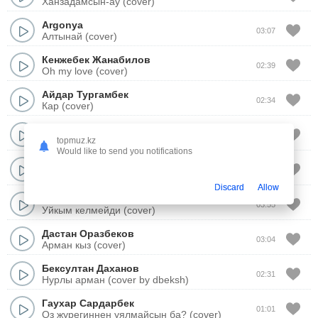
Ханзадамсын-ау (cover)
Argonya
03:07
Алтынай (cover)
Кенжебек Жанабилов
02:39
Oh my love (cover)
Айдар Тургамбек
02:34
Кар (cover)
Улангасыр Ками
03:23
Тамаша (cover show)
topmuz.kz
Would like to send you notifications
Улангасыр Ками
03:25
Биртурли кыз (cover show)
Discard
Allow
Диана Исмаил
03:55
Уйкым келмейди (cover)
Дастан Оразбеков
03:04
Арман кыз (cover)
Бексултан Даханов
02:31
Нурлы арман (cover by dbeksh)
Гаухар Сардарбек
01:01
Оз журегиннен уялмайсын ба? (cover)