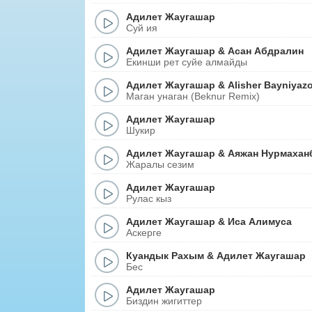
Адилет Жаугашар
Суй ия
Адилет Жаугашар
&
Асан Абдралин
Екинши рет суйе алмайды
Адилет Жаугашар
&
Alisher Bayniyaz
Маган унаган (Beknur Remix)
Адилет Жаугашар
Шукир
Адилет Жаугашар
&
Аяжан Нурмахан
Жаралы сезим
Адилет Жаугашар
Рулас кыз
Адилет Жаугашар
&
Иса Алимуса
Аскерге
Куандык Рахым
&
Адилет Жаугашар
Бес
Адилет Жаугашар
Биздин жигиттер