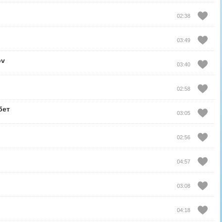
02:38
03:49
ov
03:40
02:58
бет
03:05
02:56
04:57
03:08
04:18