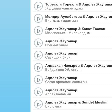
Торегали Тореали
&
Адилет Жаугаш
Жулдызы жанган адам
Молдир Ауелбекова
&
Адилет Жауга
Бир кызык адамсын
Адилет Жаугашар
&
Канат Тасхан
Миллионым - Миллиардым
Адилет Жаугашар
Сол кыз ушин
Адилет Жаугашар
Сауирдин бири
Алмасхан Насыров
&
Адилет Жаугаш
Бойдак пен Уйленген
Адилет Жаугашар
Саган арналган сонгы ан
Адилет Жаугашар
Аппак баламын
Адилет Жаугашар
&
Sundet Muslim
Бир окига