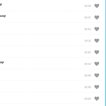
ар
03:03
шар
03:37
02:51
03:11
02:52
ар
03:14
03:49
02:59
03:03