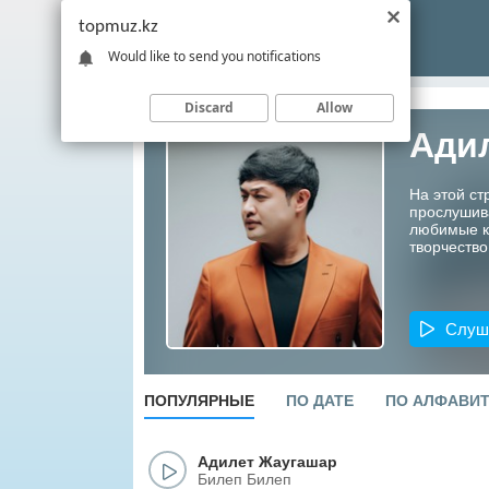
topmuz.kz
Would like to send you notifications
Discard
Allow
Ади
На этой ст
прослушив
любимые ко
творчество
Слуш
ПОПУЛЯРНЫЕ
ПО ДАТЕ
ПО АЛФАВИ
Адилет Жаугашар
Билеп Билеп