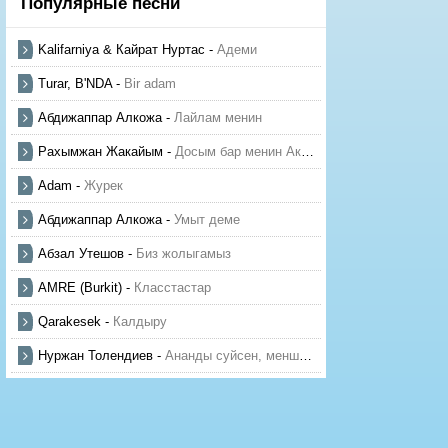
Популярные песни
Kalifarniya & Кайрат Нуртас
-
Адеми
Turar, B'NDA
-
Bir adam
Абдижаппар Алкожа
-
Лайлам менин
Рахымжан Жакайым
-
Досым бар менин Актауда
Adam
-
Журек
Абдижаппар Алкожа
-
Умыт деме
Абзал Утешов
-
Биз жолыгамыз
AMRE (Burkit)
-
Класстастар
Qarakesek
-
Калдыру
Нуржан Толендиев
-
Ананды суйсен, менше суй