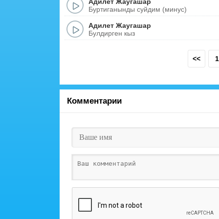
Адилет Жаугашар
Буртиганынды суйдим (минус)
Адилет Жаугашар
Булдирген кыз
<<
1
Комментарии