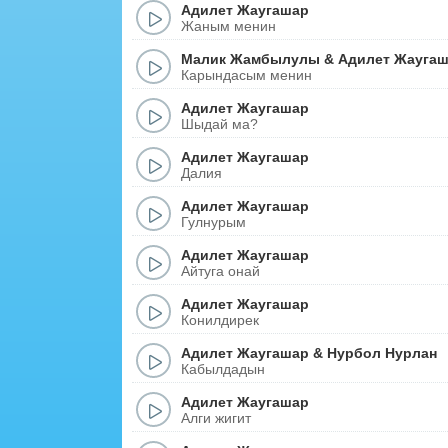
Адилет Жаугашар
Жаным менин
Малик Жамбылулы
&
Адилет Жауга
Карындасым менин
Адилет Жаугашар
Шыдай ма?
Адилет Жаугашар
Далия
Адилет Жаугашар
Гулнурым
Адилет Жаугашар
Айтуга онай
Адилет Жаугашар
Конилдирек
Адилет Жаугашар
&
Нурбол Нурлан
Кабылдадын
Адилет Жаугашар
Алги жигит