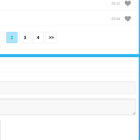
03:12
03:04
2
3
4
>>