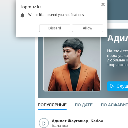
topmuz.kz
Would like to send you notifications
Discard
Allow
Ади
На этой ст
прослушив
любимые ко
творчество
Слуш
ПОПУЛЯРНЫЕ
ПО ДАТЕ
ПО АЛФАВИ
Адилет Жаугашар
,
Karlov
Бала кез