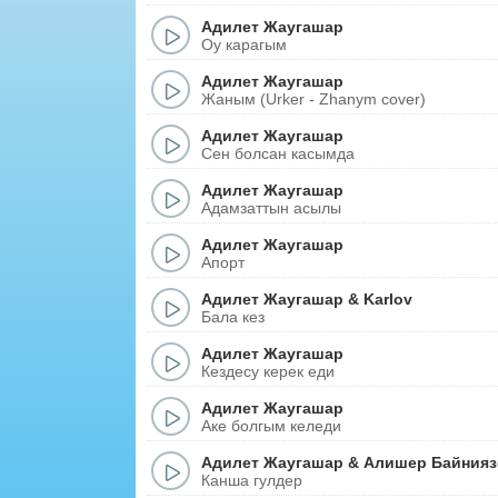
Адилет Жаугашар
Оу карагым
Адилет Жаугашар
Жаным (Urker - Zhanym cover)
Адилет Жаугашар
Сен болсан касымда
Адилет Жаугашар
Адамзаттын асылы
Адилет Жаугашар
Апорт
Адилет Жаугашар
&
Karlov
Бала кез
Адилет Жаугашар
Кездесу керек еди
Адилет Жаугашар
Аке болгым келеди
Адилет Жаугашар
&
Алишер Байнияз
Канша гулдер