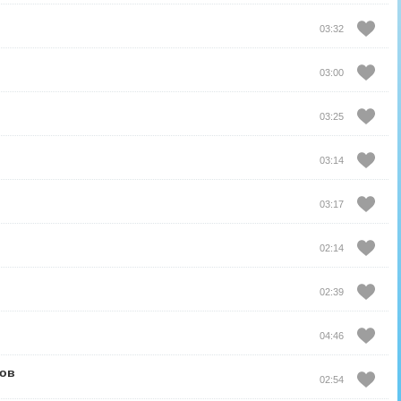
03:32
03:00
03:25
03:14
03:17
02:14
02:39
04:46
ов
02:54