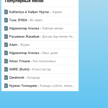
Популярные песни
Kalifarniya & Кайрат Нуртас
-
Адеми
Turar, B'NDA
-
Bir adam
Абдижаппар Алкожа
-
Лайлам менин
Рахымжан Жакайым
-
Досым бар менин Актауда
Adam
-
Журек
Абдижаппар Алкожа
-
Умыт деме
Абзал Утешов
-
Биз жолыгамыз
AMRE (Burkit)
-
Класстастар
Qarakesek
-
Калдыру
Нуржан Толендиев
-
Ананды суйсен, менше суй