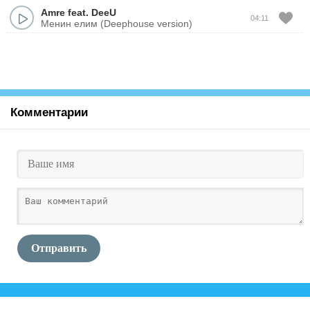
Аmre
feat.
DeeU
04:11
Менин елим (Deephouse version)
Комментарии
Отправить