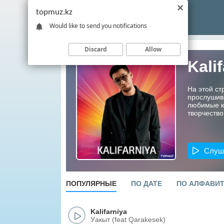
topmuz.kz
Would like to send you notifications
Discard
Allow
Kali
На этой ст
прослушив
любимые ко
творчество
Слуш
ПОПУЛЯРНЫЕ
ПО ДАТЕ
ПО АЛФАВИ
Kalifarniya
Уакыт (feat Qarakesek)