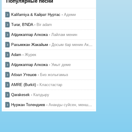
Популярные песни
Kalifarniya & Кайрат Нуртас
-
Адеми
Turar, B'NDA
-
Bir adam
Абдижаппар Алкожа
-
Лайлам менин
Рахымжан Жакайым
-
Досым бар менин Актауда
Adam
-
Журек
Абдижаппар Алкожа
-
Умыт деме
Абзал Утешов
-
Биз жолыгамыз
AMRE (Burkit)
-
Класстастар
Qarakesek
-
Калдыру
Нуржан Толендиев
-
Ананды суйсен, менше суй