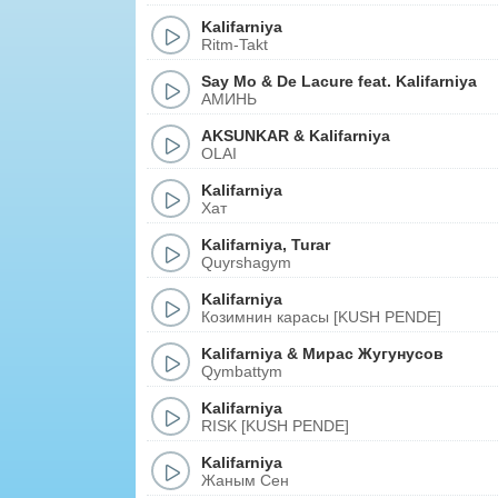
Kalifarniya
Ritm-Takt
Say Mo
&
De Lacure
feat.
Kalifarniya
АМИНЬ
AKSUNKAR
&
Kalifarniya
OLAI
Kalifarniya
Хат
Kalifarniya
,
Turar
Quyrshagym
Kalifarniya
Козимнин карасы [KUSH PENDE]
Kalifarniya
&
Мирас Жугунусов
Qymbattym
Kalifarniya
RISK [KUSH PENDE]
Kalifarniya
Жаным Сен