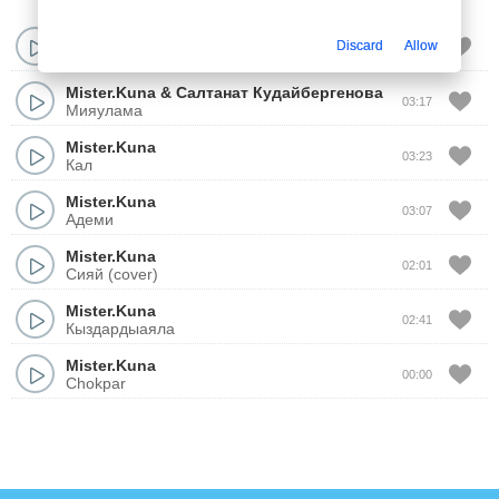
Mister.Kuna
Discard
Allow
03:03
Байбишем-ай
Mister.Kuna
&
Салтанат Кудайбергенова
03:17
Мияулама
Mister.Kuna
03:23
Кал
Mister.Kuna
03:07
Адеми
Mister.Kuna
02:01
Сияй (cover)
Mister.Kuna
02:41
Кыздардыаяла
Mister.Kuna
00:00
Chokpar