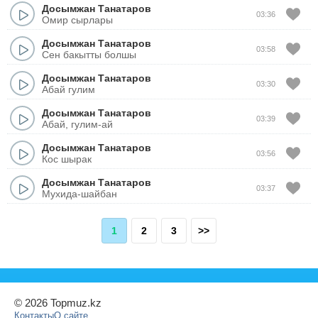
Досымжан Танатаров
03:36
Омир сырлары
Досымжан Танатаров
03:58
Сен бакытты болшы
Досымжан Танатаров
03:30
Абай гулим
Досымжан Танатаров
03:39
Абай, гулим-ай
Досымжан Танатаров
03:56
Кос шырак
Досымжан Танатаров
03:37
Мухида-шайбан
1
2
3
>>
© 2026 Topmuz.kz
Контакты
О сайте