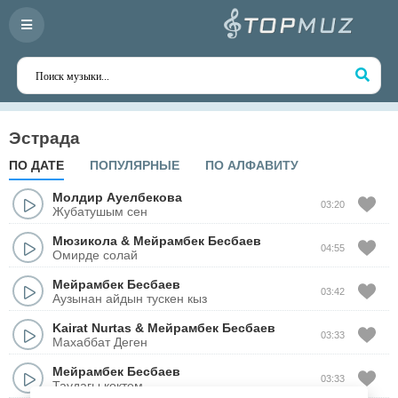
Эстрада
ПО ДАТЕ
ПОПУЛЯРНЫЕ
ПО АЛФАВИТУ
Молдир Ауелбекова
03:20
Жубатушым сен
Мюзикола
&
Мейрамбек Бесбаев
04:55
Омирде солай
Мейрамбек Бесбаев
03:42
Аузынан айдын тускен кыз
Kairat Nurtas
&
Мейрамбек Бесбаев
03:33
Махаббат Деген
Мейрамбек Бесбаев
03:33
Таудагы коктем