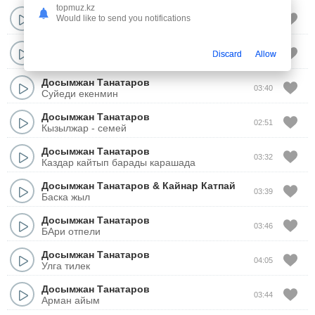
topmuz.kz
Сандугаш Стамгазиева
&
Мейрамбек Бесбаев
Would like to send you notifications
04:32
Сен болмасан
Мейрамбек Бесбаев
04:10
Discard
Allow
Омир отти зыргып агып
Досымжан Танатаров
03:40
Суйеди екенмин
Досымжан Танатаров
02:51
Кызылжар - семей
Досымжан Танатаров
03:32
Каздар кайтып барады карашада
Досымжан Танатаров
&
Кайнар Катпай
03:39
Баска жыл
Досымжан Танатаров
03:46
БАри отпели
Досымжан Танатаров
04:05
Улга тилек
Досымжан Танатаров
03:44
Арман айым