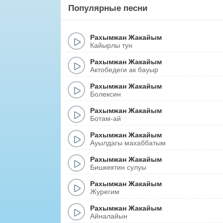
Популярные песни
Рахымжан Жакайым
Кайырлы тун
Рахымжан Жакайым
Актобедеги ак бауыр
Рахымжан Жакайым
Болексин
Рахымжан Жакайым
Ботам-ай
Рахымжан Жакайым
Ауылдагы махаббатым
Рахымжан Жакайым
Бишкектин сулуы
Рахымжан Жакайым
Журегим
Рахымжан Жакайым
Айналайын