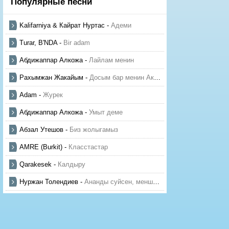
Популярные песни
Kalifarniya & Кайрат Нуртас
-
Адеми
Turar, B'NDA
-
Bir adam
Абдижаппар Алкожа
-
Лайлам менин
Рахымжан Жакайым
-
Досым бар менин Актауда
Adam
-
Журек
Абдижаппар Алкожа
-
Умыт деме
Абзал Утешов
-
Биз жолыгамыз
AMRE (Burkit)
-
Класстастар
Qarakesek
-
Калдыру
Нуржан Толендиев
-
Ананды суйсен, менше суй