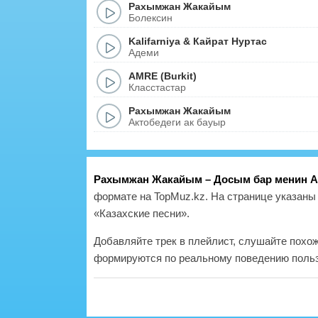
Рахымжан Жакайым
Болексин
Kalifarniya
&
Кайрат Нуртас
Адеми
AMRE (Burkit)
Класстастар
Рахымжан Жакайым
Актобедеги ак бауыр
Рахымжан Жакайым – Досым бар менин А
формате на TopMuz.kz. На странице указаны 
«Казахские песни».
Добавляйте трек в плейлист, слушайте похо
формируются по реальному поведению польз