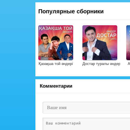
Популярные сборники
Қазақша той әндері
Достар туралы әндер
А
Комментарии