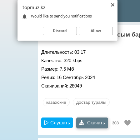
topmuz.kz
Would like to send you notifications
Discard
Allow
Рахымжан Жакайым
– Досым ба
Длительность:
03:17
Качество:
320 kbps
Размер:
7.5 Мб
Релиз:
16 Сентябрь 2024
Скачиваний:
28049
казахские
достар туралы
Слушать
Скачать
308