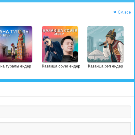
См.все
на туралы әндер
Қазақша cover әндер
Қазақша рэп әндер