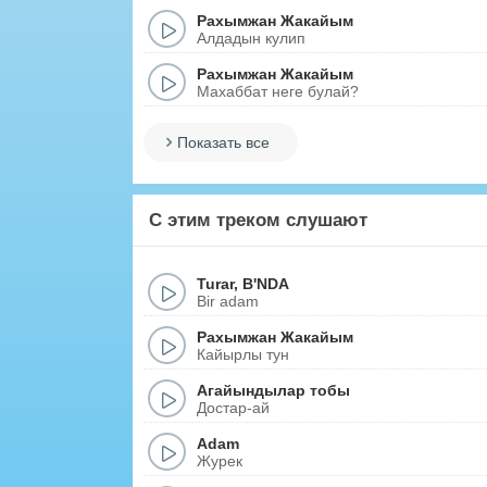
Рахымжан Жакайым
Алдадын кулип
Рахымжан Жакайым
Махаббат неге булай?
Показать все
С этим треком слушают
Turar
,
B'NDA
Bir adam
Рахымжан Жакайым
Кайырлы тун
Агайындылар тобы
Достар-ай
Adam
Журек