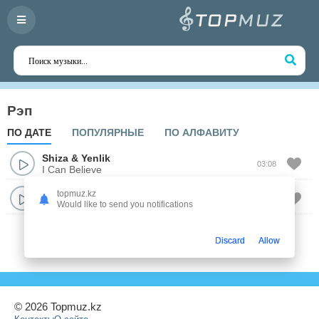
Рэп
ПО ДАТЕ
ПОПУЛЯРНЫЕ
ПО АЛФАВИТУ
Shiza
&
Yenlik
03:08
I Can Believe
Дана Кентай
topmuz.kz
02:37
Türkıstan
Would like to send you notifications
Discard
Allow
© 2026 Topmuz.kz