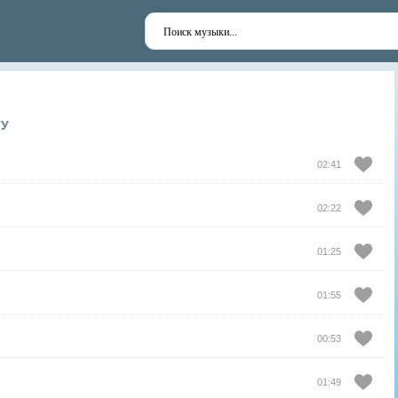
ТУ
02:41
02:22
01:25
01:55
00:53
01:49