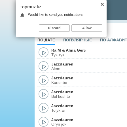
topmuz.kz
Would like to send you notifications
Discard
Allow
soul
ПО ДАТЕ
ПОПУЛЯРНЫЕ
ПО АЛФАВИ
RaiM
&
Alina Gerc
Тук-тук
Jazzdauren
Alem
Jazzdauren
Kursinbe
Jazzdauren
Bul keshte
Jazzdauren
Tolyk ai
Jazzdauren
Oryn jok