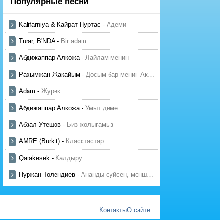
Популярные песни
Kalifarniya & Кайрат Нуртас
-
Адеми
Turar, B'NDA
-
Bir adam
Абдижаппар Алкожа
-
Лайлам менин
Рахымжан Жакайым
-
Досым бар менин Актауда
Adam
-
Журек
Абдижаппар Алкожа
-
Умыт деме
Абзал Утешов
-
Биз жолыгамыз
AMRE (Burkit)
-
Класстастар
Qarakesek
-
Калдыру
Нуржан Толендиев
-
Ананды суйсен, менше суй
Контакты
О сайте