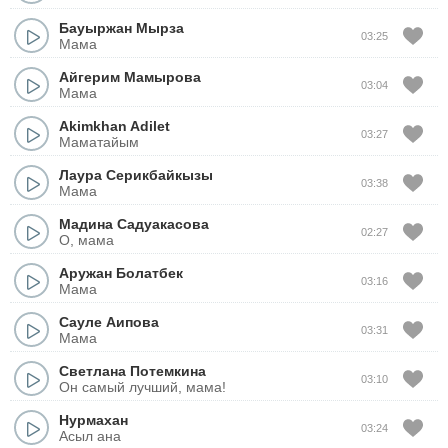
Бауыржан Мырза
03:25
Мама
Айгерим Мамырова
03:04
Мама
Akimkhan Adilet
03:27
Маматайым
Лаура Серикбайкызы
03:38
Мама
Мадина Садуакасова
02:27
О, мама
Аружан Болатбек
03:16
Мама
Сауле Аипова
03:31
Мама
Светлана Потемкина
03:10
Он самый лучший, мама!
Нурмахан
03:24
Асыл ана