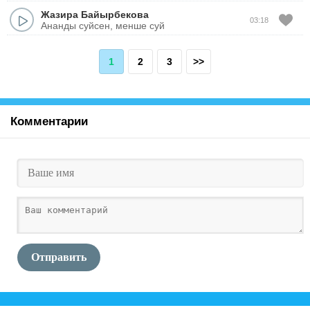
Жазира Байырбекова
03:18
Ананды суйсен, менше суй
1
2
3
>>
Комментарии
Отправить