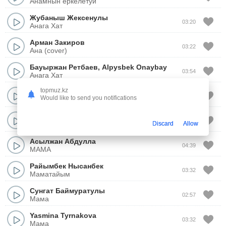
Анамнын еркелетуи
Жубаныш Жексенулы
03:20
Анага Хат
Арман Закиров
03:22
Ана (cover)
Бауыржан Ретбаев
,
Alpysbek Onaybay
03:54
Анага Хат
topmuz.kz
Руслан Сатенов
03:40
Would like to send you notifications
Ананнан айналайын
Нуржан Толендиев
03:32
Discard
Allow
Ананды суйсен, менше суй
Асылжан Абдулла
04:39
МАМА
Райымбек Нысанбек
03:32
Маматайым
Сунгат Баймуратулы
02:57
Мама
Yasmina Tyrnakova
03:32
Мама