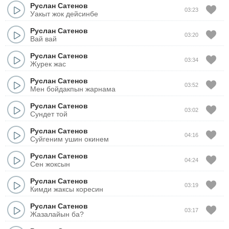
Руслан Сатенов
03:23
Уакыт жок дейсинбе
Руслан Сатенов
03:20
Вай вай
Руслан Сатенов
03:34
Журек жас
Руслан Сатенов
03:52
Мен бойдакпын жарнама
Руслан Сатенов
03:02
Сундет той
Руслан Сатенов
04:16
Суйгеним ушин окинем
Руслан Сатенов
04:24
Сен жоксын
Руслан Сатенов
03:19
Кимди жаксы коресин
Руслан Сатенов
03:17
Жазалайын ба?