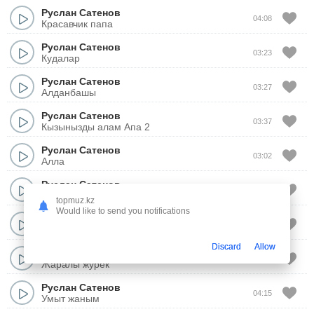
Руслан Сатенов
04:08
Красавчик папа
Руслан Сатенов
03:23
Кудалар
Руслан Сатенов
03:27
Алданбашы
Руслан Сатенов
03:37
Кызынызды алам Апа 2
Руслан Сатенов
03:02
Алла
Руслан Сатенов
03:40
Ананнан айналайын
topmuz.kz
Would like to send you notifications
Руслан Сатенов
03:53
Кызганамын
Discard
Allow
Руслан Сатенов
04:19
Жаралы журек
Руслан Сатенов
04:15
Умыт жаным