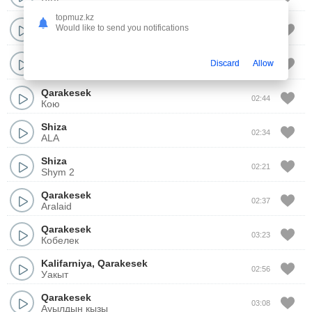
VIBE
topmuz.kz
Shiza
,
Bakr
Would like to send you notifications
03:03
Тер
Shiza
,
Hiro
,
Ирина Кайратовна
Discard
Allow
03:45
UNO
Qarakesek
02:44
Кою
Shiza
02:34
ALA
Shiza
02:21
Shym 2
Qarakesek
02:37
Aralaid
Qarakesek
03:23
Кобелек
Kalifarniya
,
Qarakesek
02:56
Уакыт
Qarakesek
03:08
Ауылдын кызы