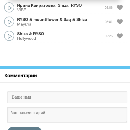
Ирина Кайратовна
,
Shiza
,
RYSO
03:06
VIBE
RYSO
&
mountflower
&
Saq
&
Shiza
03:01
Маугли
Shiza
&
RYSO
02:25
Hollywood
Комментарии