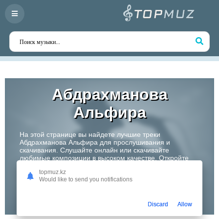
Абдрахманова
Альфира
На этой странице вы найдете лучшие треки
Абдрахманова Альфира для прослушивания и
скачивания. Слушайте онлайн или скачивайте
любимые композиции в высоком качестве. Откройте
для себя творчество одного из самых перспективных
topmuz.kz
артистов Казахстана!
Would like to send you notifications
Слушать
Discard
Allow