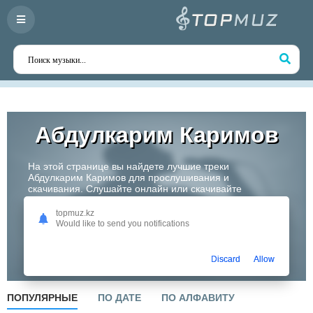
Абдулкарим Каримов
На этой странице вы найдете лучшие треки
Абдулкарим Каримов для прослушивания и
скачивания. Слушайте онлайн или скачивайте
любимые композиции в высоком качестве. Откройте
для себя творчество одного из самых перспективных
topmuz.kz
артистов Казахстана!
Would like to send you notifications
Слушать
Discard
Allow
ПОПУЛЯРНЫЕ
ПО ДАТЕ
ПО АЛФАВИТУ