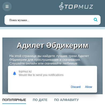
Адилет Əбдикерим
На этой странице вы найдете лучшие треки Адилет
Əбдикерим для прослушивания и скачивания.
Слушайте онлайн или скачивайте любимые
композиции в высоком качестве. Откройте для себя
творчество одного из самых перспективных артистов
topmuz.kz
Казахстана!
Would like to send you notifications
Слушать
Discard
Allow
ПОПУЛЯРНЫЕ
ПО ДАТЕ
ПО АЛФАВИТУ