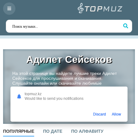
Адилет Сейсеков
На этой странице вы найдете лучшие треки Адилет
Сейсеков для прослушивания и скачивания.
Слушайте онлайн или скачивайте любимые
композиции в высоком качестве. Откройте для себя
творчество одного из самых перспективных артистов
topmuz.kz
Казахстана!
Would like to send you notifications
Слушать
Discard
Allow
ПОПУЛЯРНЫЕ
ПО ДАТЕ
ПО АЛФАВИТУ