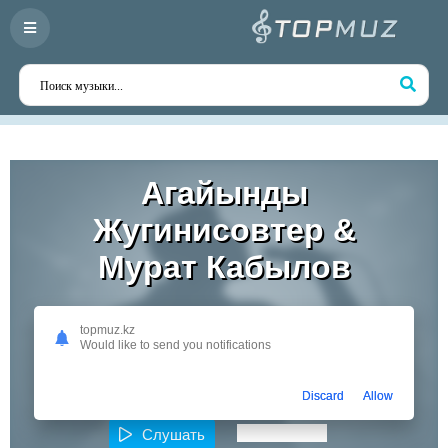
Агайынды
Жугинисовтер &
Мурат Кабылов
На этой странице вы найдете лучшие треки Агайынды
Жугинисовтер & Мурат Кабылов для прослушивания
topmuz.kz
и скачивания. Слушайте онлайн или скачивайте
Would like to send you notifications
любимые композиции в высоком качестве. Откройте
для себя творчество одного из самых перспективных
артистов Казахстана!
Discard
Allow
Слушать