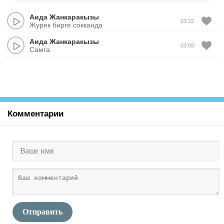
Аида Жанкаракызы
03:22
Журек бирге сокканда
Аида Жанкаракызы
03:09
Самга
Комментарии
Отправить