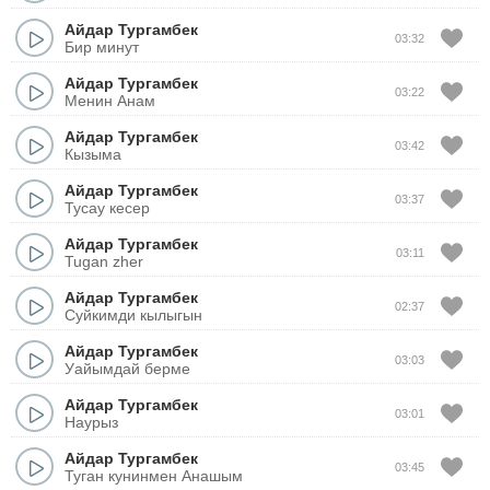
Айдар Тургамбек
03:32
Бир минут
Айдар Тургамбек
03:22
Менин Анам
Айдар Тургамбек
03:42
Кызыма
Айдар Тургамбек
03:37
Тусау кесер
Айдар Тургамбек
03:11
Tugan zher
Айдар Тургамбек
02:37
Суйкимди кылыгын
Айдар Тургамбек
03:03
Уайымдай берме
Айдар Тургамбек
03:01
Наурыз
Айдар Тургамбек
03:45
Туган кунинмен Анашым