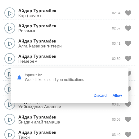
Айдар Тургамбек
02:34
Кар (cover)
Айдар Тургамбек
02:57
Ризамын
Айдар Тургамбек
03:41
Алга Казак жигиттери
Айдар Тургамбек
02:50
Немерем
Айдар Тургамбек
04:03
topmuz.kz
Карлыгаш
Would like to send you notifications
Айдар Тургамбек
03:20
Жас жубайлар
Discard
Allow
Айдар Тургамбек
03:18
Уайымдама Анашым
Айдар Тургамбек
03:08
Биздин агай тамаша
Айдар Тургамбек
03:40
Такси