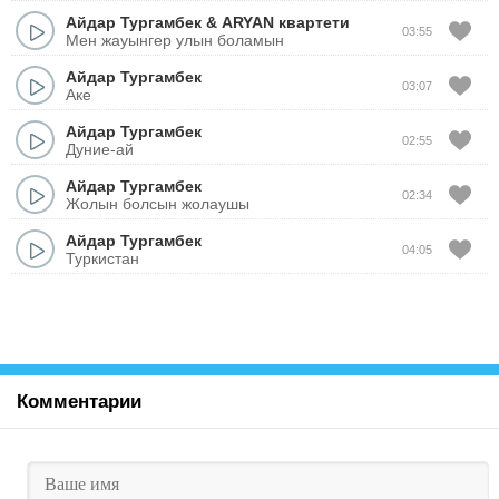
Айдар Тургамбек
&
ARYAN квартети
03:55
Мен жауынгер улын боламын
Айдар Тургамбек
03:07
Аке
Айдар Тургамбек
02:55
Дуние-ай
Айдар Тургамбек
02:34
Жолын болсын жолаушы
Айдар Тургамбек
04:05
Туркистан
Комментарии