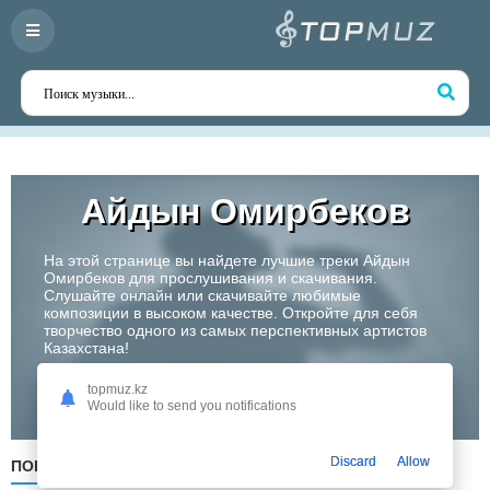
Айдын Омирбеков
На этой странице вы найдете лучшие треки Айдын
Омирбеков для прослушивания и скачивания.
Слушайте онлайн или скачивайте любимые
композиции в высоком качестве. Откройте для себя
творчество одного из самых перспективных артистов
Казахстана!
topmuz.kz
Слушать
Would like to send you notifications
Discard
Allow
ПОПУЛЯРНЫЕ
ПО ДАТЕ
ПО АЛФАВИТУ