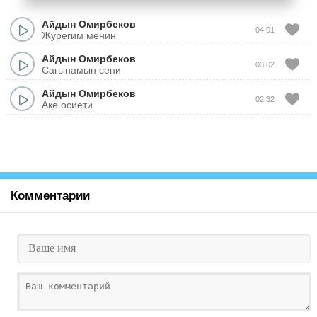
Айдын Омирбеков
04:01
Журегим менин
Айдын Омирбеков
03:02
Сагынамын сени
Айдын Омирбеков
02:32
Аке осиети
Комментарии