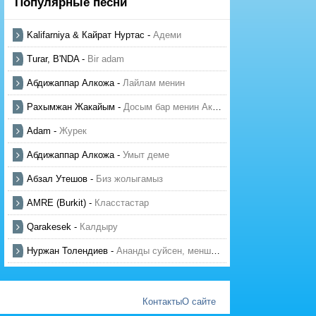
Популярные песни
Kalifarniya & Кайрат Нуртас
-
Адеми
Turar, B'NDA
-
Bir adam
Абдижаппар Алкожа
-
Лайлам менин
Рахымжан Жакайым
-
Досым бар менин Актауда
Adam
-
Журек
Абдижаппар Алкожа
-
Умыт деме
Абзал Утешов
-
Биз жолыгамыз
AMRE (Burkit)
-
Класстастар
Qarakesek
-
Калдыру
Нуржан Толендиев
-
Ананды суйсен, менше суй
Контакты
О сайте