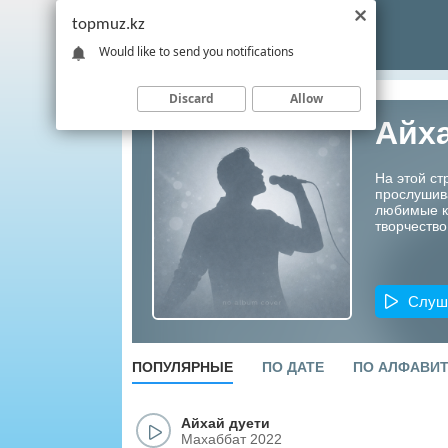
topmuz.kz
Would like to send you notifications
Discard
Allow
Айха
На этой ст
прослушив
любимые ко
творчество
Слуш
ПОПУЛЯРНЫЕ
ПО ДАТЕ
ПО АЛФАВИ
Айхай дуети
Махаббат 2022