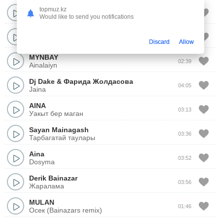
2rar
topmuz.kz
02:52
Ainalaiyn
Would like to send you notifications
AINA-LINE тобы
03:28
Маган унайсын
Discard
Allow
MYNBAY
02:39
Ainalaiyn
Dj Dake
&
Фарида Жолдасова
04:05
Jaina
AINA
03:13
Уакыт бер маган
Sayan Mainagash
03:36
Тарбагатай таулары
Aina
03:52
Dosyma
Derik Bainazar
03:56
Жаралама
MULAN
01:46
Осек (Bainazars remix)