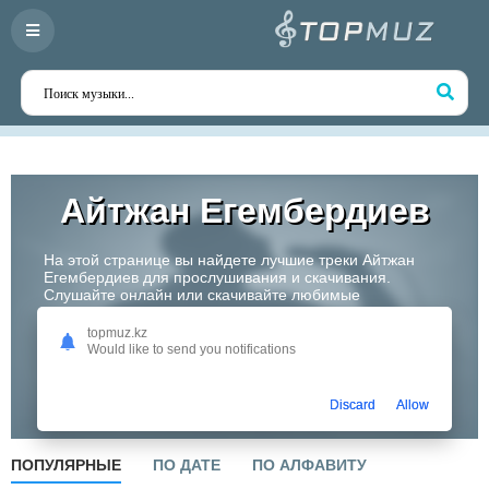
Айтжан Егембердиев
На этой странице вы найдете лучшие треки Айтжан
Егембердиев для прослушивания и скачивания.
Слушайте онлайн или скачивайте любимые
композиции в высоком качестве. Откройте для себя
творчество одного из самых перспективных артистов
topmuz.kz
Казахстана!
Would like to send you notifications
Слушать
Discard
Allow
ПОПУЛЯРНЫЕ
ПО ДАТЕ
ПО АЛФАВИТУ