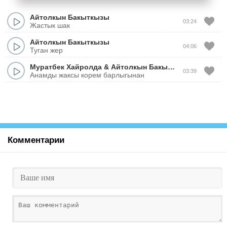
Айтолкын Бакыткызы
03:24
Жастык шак
Айтолкын Бакыткызы
04:06
Туган жер
Муратбек Хайролда
&
Айтолкын Бакыткызы
03:39
Анамды жаксы корем барлыгынан
Комментарии