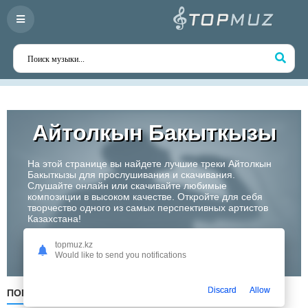
Айтолкын Бакыткызы
На этой странице вы найдете лучшие треки Айтолкын
Бакыткызы для прослушивания и скачивания.
Слушайте онлайн или скачивайте любимые
композиции в высоком качестве. Откройте для себя
творчество одного из самых перспективных артистов
Казахстана!
topmuz.kz
Слушать
Would like to send you notifications
Discard
Allow
ПОПУЛЯРНЫЕ
ПО ДАТЕ
ПО АЛФАВИТУ