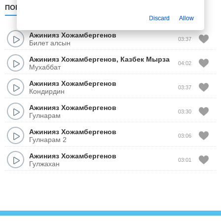
ПОПУЛЯРНЫЕ
ПО ДАТЕ
ПО АЛФАВИТУ
Discard
Allow
Ажинияз Хожамбергенов
03:37
Билет алсын
Ажинияз Хожамбергенов
,
Казбек Мырза
04:02
Мухаббат
Ажинияз Хожамбергенов
03:37
Кондирдин
Ажинияз Хожамбергенов
03:30
Гулнарам
Ажинияз Хожамбергенов
03:06
Гулнарам 2
Ажинияз Хожамбергенов
03:01
Гулжахан