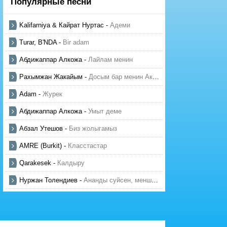
Популярные песни
Kalifarniya & Кайрат Нуртас
-
Адеми
Turar, B'NDA
-
Bir adam
Абдижаппар Алкожа
-
Лайлам менин
Рахымжан Жакайым
-
Досым бар менин Актауда
Adam
-
Журек
Абдижаппар Алкожа
-
Умыт деме
Абзал Утешов
-
Биз жолыгамыз
AMRE (Burkit)
-
Класстастар
Qarakesek
-
Калдыру
Нуржан Толендиев
-
Ананды суйсен, менше суй