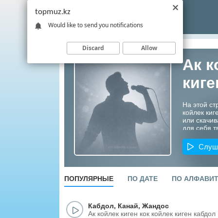
topmuz.kz
Would like to send you notifications
Discard
Allow
Ак к
киге
На этой ст
койлек киг
или скачив
для себя т
Казахстана
Слуш
ПОПУЛЯРНЫЕ
ПО ДАТЕ
ПО АЛФАВИ
Кабдол
,
Канай
,
Жандос
Ак койлек киген кок койлек киген кабдол