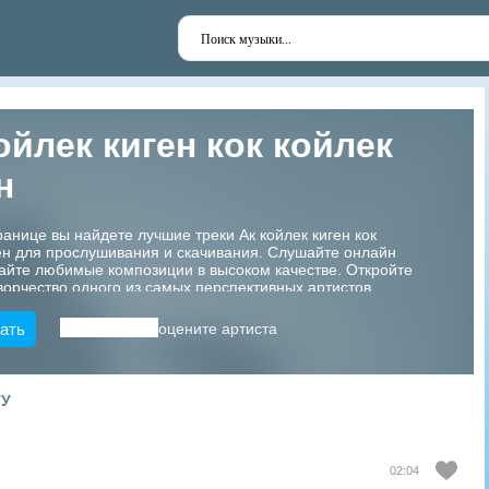
ойлек киген кок койлек
н
ранице вы найдете лучшие треки Ак койлек киген кок
ен для прослушивания и скачивания. Слушайте онлайн
айте любимые композиции в высоком качестве. Откройте
ворчество одного из самых перспективных артистов
!
ать
оцените артиста
ТУ
02:04