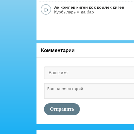
Ак койлек киген кок койлек киген
Курбыларым да бар
Комментарии
Отправить