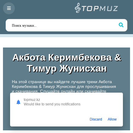
Акбота Керимбекова &
Тимур Жунисхан
На этой странице вы найдете лучшие треки Акбота
Керимбекова & Тимур Жунисхан для прослушивания
и скачивания. Слушайте онлайн или скачивайте
любимые композиции в высоком качестве. Откройте
topmuz.kz
для себя творчество одного из самых перспективных
Would like to send you notifications
артистов Казахстана!
Слушать
Discard
Allow