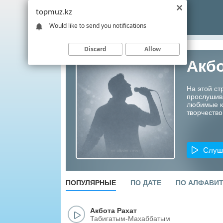
topmuz.kz
Would like to send you notifications
Discard
Allow
Акбо
На этой ст
прослушив
любимые ко
творчество
Слуш
ПОПУЛЯРНЫЕ
ПО ДАТЕ
ПО АЛФАВИ
Акбота Рахат
Табигатым-Махаббатым