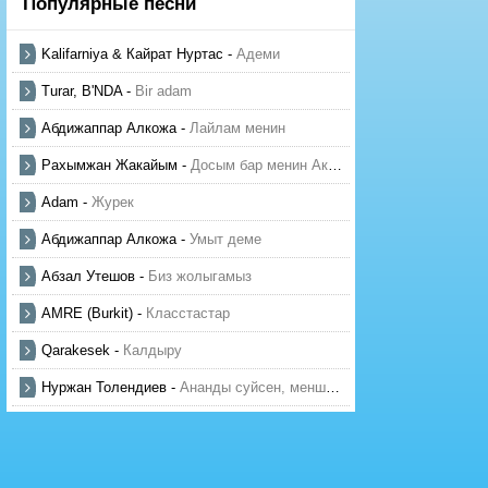
Популярные песни
Kalifarniya & Кайрат Нуртас
-
Адеми
Turar, B'NDA
-
Bir adam
Абдижаппар Алкожа
-
Лайлам менин
Рахымжан Жакайым
-
Досым бар менин Актауда
Adam
-
Журек
Абдижаппар Алкожа
-
Умыт деме
Абзал Утешов
-
Биз жолыгамыз
AMRE (Burkit)
-
Класстастар
Qarakesek
-
Калдыру
Нуржан Толендиев
-
Ананды суйсен, менше суй