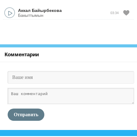
Аккал Байырбекова
03:34
Бакыттымын
Комментарии
Отправить