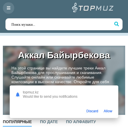
Аккал Байырбекова
На этой странице вы найдете лучшие треки Аккал
Байырбекова для прослушивания и скачивания.
Слушайте онлайн или скачивайте любимые
композиции в высоком качестве. Откройте для себя
творчество одного из самых перспективных артистов
Казахстана!
topmuz.kz
Would like to send you notifications
Слушать
Discard
Allow
ПОПУЛЯРНЫЕ
ПО ДАТЕ
ПО АЛФАВИТУ