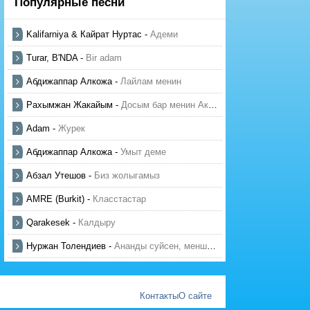
Популярные песни
Kalifarniya & Кайрат Нуртас
-
Адеми
Turar, B'NDA
-
Bir adam
Абдижаппар Алкожа
-
Лайлам менин
Рахымжан Жакайым
-
Досым бар менин Актауда
Adam
-
Журек
Абдижаппар Алкожа
-
Умыт деме
Абзал Утешов
-
Биз жолыгамыз
AMRE (Burkit)
-
Класстастар
Qarakesek
-
Калдыру
Нуржан Толендиев
-
Ананды суйсен, менше суй
Контакты
О сайте