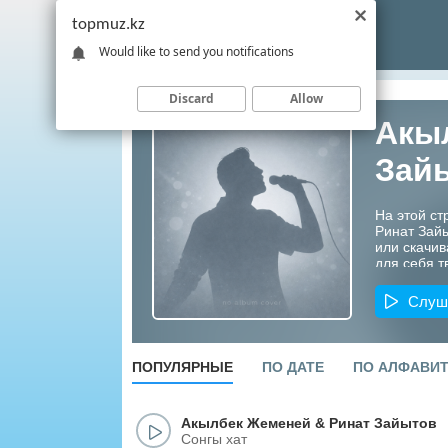
topmuz.kz
Would like to send you notifications
Discard
Allow
Акы
Зай
На этой с
Ринат Зай
или скачив
для себя т
Казахстана
Слуш
ПОПУЛЯРНЫЕ
ПО ДАТЕ
ПО АЛФАВИ
Акылбек Жеменей
&
Ринат Зайытов
Сонгы xат