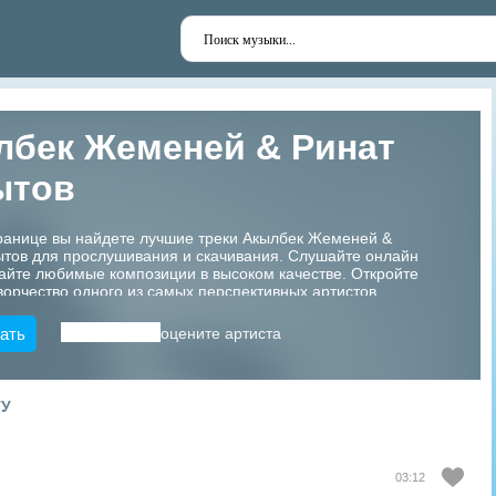
лбек Жеменей & Ринат
ытов
транице вы найдете лучшие треки Акылбек Жеменей &
ытов для прослушивания и скачивания. Слушайте онлайн
айте любимые композиции в высоком качестве. Откройте
ворчество одного из самых перспективных артистов
!
ать
оцените артиста
ТУ
03:12