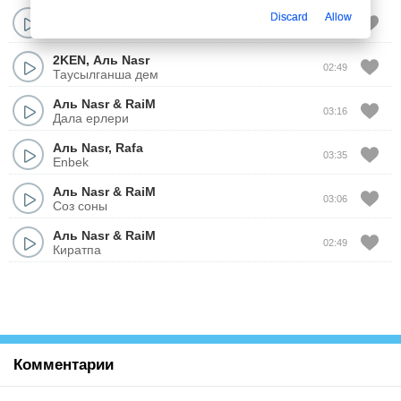
Yenlik
,
Аль Nasr
Discard
Allow
02:15
16 Qyz
2KEN
,
Аль Nasr
02:49
Таусылганша дем
Аль Nasr
&
RaiM
03:16
Дала ерлери
Аль Nasr
,
Rafa
03:35
Enbek
Аль Nasr
&
RaiM
03:06
Соз соны
Аль Nasr
&
RaiM
02:49
Киратпа
Комментарии