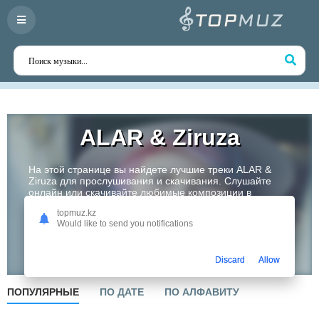
ALAR & Ziruza
На этой странице вы найдете лучшие треки ALAR &
Ziruza для прослушивания и скачивания. Слушайте
онлайн или скачивайте любимые композиции в
высоком качестве. Откройте для себя творчество
topmuz.kz
одного из самых перспективных артистов Казахстана!
Would like to send you notifications
Слушать
Discard
Allow
ПОПУЛЯРНЫЕ
ПО ДАТЕ
ПО АЛФАВИТУ