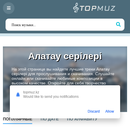
Алатау серiлерi
На этой странице вы найдете лучшие треки Алатау
серiлерi для прослушивания и скачивания. Слушайте
онлайн или скачивайте любимые композиции в
высоком качестве. Откройте для себя творчество
одного из самых перспективных артистов Казахстана!
topmuz.kz
Would like to send you notifications
Слушать
Discard
Allow
ПОПУЛЯРНЫЕ
ПО ДАТЕ
ПО АЛФАВИТУ