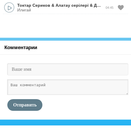
Токтар Сериков
&
Алатау серiлерi
&
Досымжан Танатаров
04:45
Илигай
Комментарии
Отправить