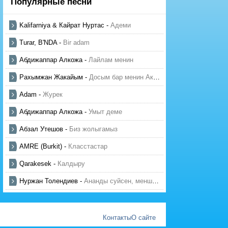
Популярные песни
Kalifarniya & Кайрат Нуртас
-
Адеми
Turar, B'NDA
-
Bir adam
Абдижаппар Алкожа
-
Лайлам менин
Рахымжан Жакайым
-
Досым бар менин Актауда
Adam
-
Журек
Абдижаппар Алкожа
-
Умыт деме
Абзал Утешов
-
Биз жолыгамыз
AMRE (Burkit)
-
Класстастар
Qarakesek
-
Калдыру
Нуржан Толендиев
-
Ананды суйсен, менше суй
Контакты
О сайте