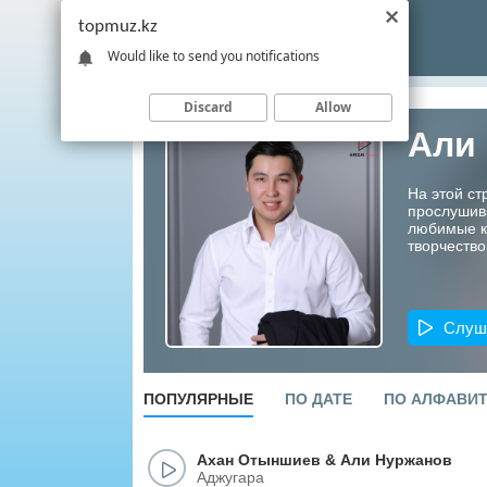
topmuz.kz
Would like to send you notifications
Discard
Allow
Али
На этой ст
прослушив
любимые ко
творчество
Слуш
ПОПУЛЯРНЫЕ
ПО ДАТЕ
ПО АЛФАВИ
Ахан Отыншиев
&
Али Нуржанов
Аджугара