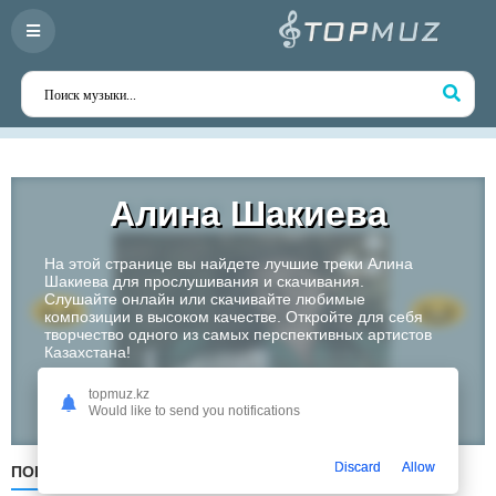
Алина Шакиева
На этой странице вы найдете лучшие треки Алина
Шакиева для прослушивания и скачивания.
Слушайте онлайн или скачивайте любимые
композиции в высоком качестве. Откройте для себя
творчество одного из самых перспективных артистов
Казахстана!
topmuz.kz
Слушать
Would like to send you notifications
Discard
Allow
ПОПУЛЯРНЫЕ
ПО ДАТЕ
ПО АЛФАВИТУ