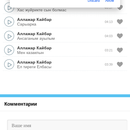
Discard
Allow
Аллажар Кайбар
03:17
Хас жуйрикте сын болмас
Аллажар Кайбар
04:13
Сарыарка
Аллажар Кайбар
04:03
Ансаганым ауылым
Аллажар Кайбар
03:21
Мен казакпын
Аллажар Кайбар
03:39
Ел тиреги Елбасы
Комментарии