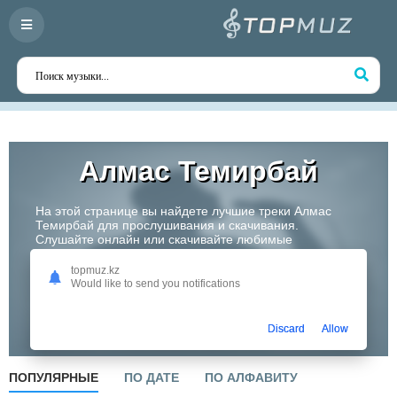
Алмас Темирбай
На этой странице вы найдете лучшие треки Алмас
Темирбай для прослушивания и скачивания.
Слушайте онлайн или скачивайте любимые
композиции в высоком качестве. Откройте для себя
творчество одного из самых перспективных артистов
topmuz.kz
Казахстана!
Would like to send you notifications
Слушать
Discard
Allow
ПОПУЛЯРНЫЕ
ПО ДАТЕ
ПО АЛФАВИТУ