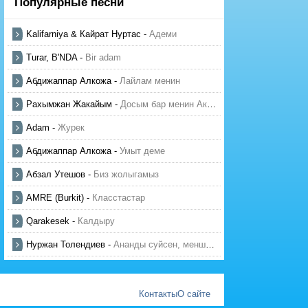
Популярные песни
Kalifarniya & Кайрат Нуртас
-
Адеми
Turar, B'NDA
-
Bir adam
Абдижаппар Алкожа
-
Лайлам менин
Рахымжан Жакайым
-
Досым бар менин Актауда
Adam
-
Журек
Абдижаппар Алкожа
-
Умыт деме
Абзал Утешов
-
Биз жолыгамыз
AMRE (Burkit)
-
Класстастар
Qarakesek
-
Калдыру
Нуржан Толендиев
-
Ананды суйсен, менше суй
Контакты
О сайте