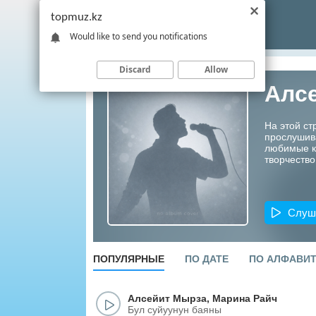
topmuz.kz
Would like to send you notifications
Discard
Allow
Алс
На этой ст
прослушив
любимые ко
творчество
Слуш
ПОПУЛЯРНЫЕ
ПО ДАТЕ
ПО АЛФАВИ
Алсейит Мырза
,
Марина Райч
Бул суйуунун баяны