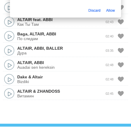
Altair
ft.
Abbi
02:48
Свела с ума
Discard
Allow
ALTAIR
feat.
ABBI
02:43
Как Ты Там
Baga
,
ALTAIR
,
ABBI
02:40
По следам
ALTAIR
,
ABBI
,
BALLER
03:35
Дура
ALTAIR
,
ABBI
02:48
Auadai sen kereksin
Dake
&
Altair
02:48
Bizdiki
ALTAIR
&
ZHANDOSS
02:45
Витамин