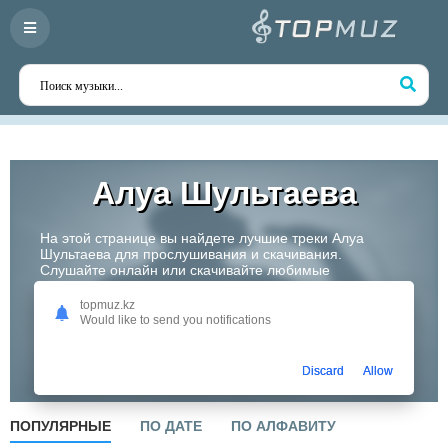
Алуа Шультаева
На этой странице вы найдете лучшие треки Алуа
Шультаева для прослушивания и скачивания.
Слушайте онлайн или скачивайте любимые
композиции в высоком качестве. Откройте для себя
творчество одного из самых перспективных артистов
topmuz.kz
Казахстана!
Would like to send you notifications
Слушать
Discard
Allow
ПОПУЛЯРНЫЕ
ПО ДАТЕ
ПО АЛФАВИТУ