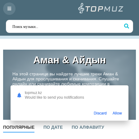
Аман & Айдын
На этой странице вы найдете лучшие треки Аман &
Айдын для прослушивания и скачивания. Слушайте
онлайн или скачивайте любимые композиции в
высоком качестве. Откройте для себя творчество
topmuz.kz
одного из самых перспективных артистов Казахстана!
Would like to send you notifications
Слушать
Discard
Allow
ПОПУЛЯРНЫЕ
ПО ДАТЕ
ПО АЛФАВИТУ