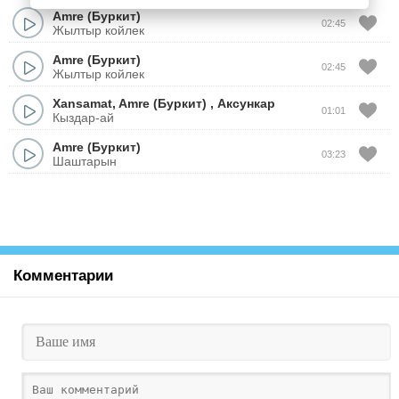
Amre (Буркит)
02:45
Жылтыр койлек
Amre (Буркит)
02:45
Жылтыр койлек
Xansamat
,
Amre (Буркит)
,
Аксункар
01:01
Кыздар-ай
Amre (Буркит)
03:23
Шаштарын
Комментарии