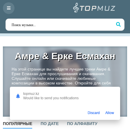
Амре & Ерке Есмахан
На этой странице вы найдете лучшие треки Амре &
Ерке Есмахан для прослушивания и скачивания.
Слушайте онлайн или скачивайте любимые
композиции в высоком качестве. Откройте для себя
творчество одного из самых перспективных артистов
Казахстана!
topmuz.kz
Would like to send you notifications
Слушать
Discard
Allow
ПОПУЛЯРНЫЕ
ПО ДАТЕ
ПО АЛФАВИТУ