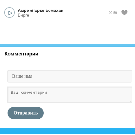
Амре
&
Ерке Есмахан
02:59
Бирге
Комментарии
Отправить