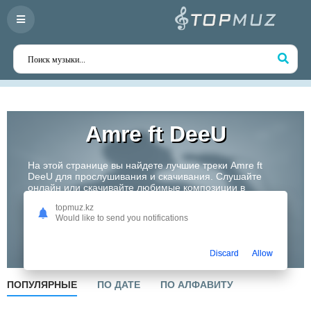
Аmre ft DeeU
На этой странице вы найдете лучшие треки Аmre ft
DeeU для прослушивания и скачивания. Слушайте
онлайн или скачивайте любимые композиции в
высоком качестве. Откройте для себя творчество
topmuz.kz
одного из самых перспективных артистов Казахстана!
Would like to send you notifications
Слушать
Discard
Allow
ПОПУЛЯРНЫЕ
ПО ДАТЕ
ПО АЛФАВИТУ