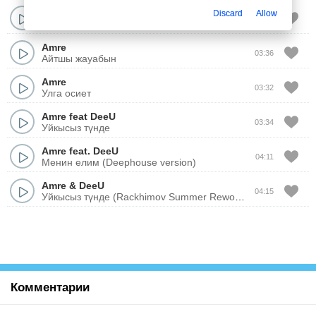
Аmre
Discard
Allow
03:56
Журектен ошпейсин
Аmre
03:36
Айтшы жауабын
Аmre
03:32
Улга осиет
Аmre
feat
DeeU
03:34
Уйкысыз түнде
Аmre
feat.
DeeU
04:11
Менин елим (Deephouse version)
Аmre
&
DeeU
04:15
Уйкысыз түнде (Rackhimov Summer Rework Mix)
Комментарии