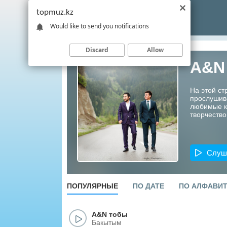
topmuz.kz
Would like to send you notifications
Discard
Allow
A&N
На этой ст
прослушив
любимые ко
творчество
Слуш
ПОПУЛЯРНЫЕ
ПО ДАТЕ
ПО АЛФАВИ
A
&
N тобы
Бакытым