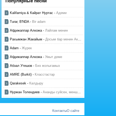
Популярные песни
Kalifarniya & Кайрат Нуртас
-
Адеми
Turar, B'NDA
-
Bir adam
Абдижаппар Алкожа
-
Лайлам менин
Рахымжан Жакайым
-
Досым бар менин Актауда
Adam
-
Журек
Абдижаппар Алкожа
-
Умыт деме
Абзал Утешов
-
Биз жолыгамыз
AMRE (Burkit)
-
Класстастар
Qarakesek
-
Калдыру
Нуржан Толендиев
-
Ананды суйсен, менше суй
Контакты
О сайте