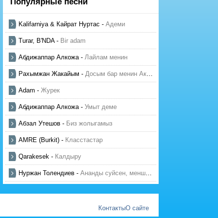
Популярные песни
Kalifarniya & Кайрат Нуртас
-
Адеми
Turar, B'NDA
-
Bir adam
Абдижаппар Алкожа
-
Лайлам менин
Рахымжан Жакайым
-
Досым бар менин Актауда
Adam
-
Журек
Абдижаппар Алкожа
-
Умыт деме
Абзал Утешов
-
Биз жолыгамыз
AMRE (Burkit)
-
Класстастар
Qarakesek
-
Калдыру
Нуржан Толендиев
-
Ананды суйсен, менше суй
Контакты
О сайте