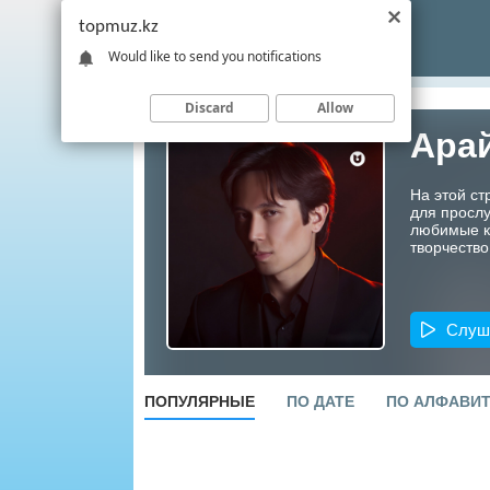
topmuz.kz
Would like to send you notifications
Discard
Allow
Ара
На этой с
для прослу
любимые ко
творчество
Слуш
ПОПУЛЯРНЫЕ
ПО ДАТЕ
ПО АЛФАВИ