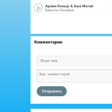
Арман Коныр
&
Аша Матай
Бакытты болайык
Комментарии
Отправить