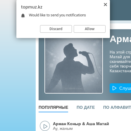
topmuz.kz
Would like to send you notifications
Discard
Allow
Арм
На этой с
Матай для
скачивайте
себя творч
Казахстана
Слуш
ПОПУЛЯРНЫЕ
ПО ДАТЕ
ПО АЛФАВИ
Арман Коныр
&
Аша Матай
Ау, жаным