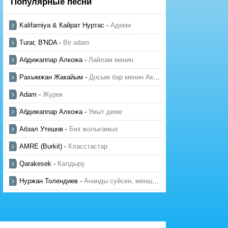
Популярные песни
Kalifarniya & Кайрат Нуртас
-
Адеми
Turar, B'NDA
-
Bir adam
Абдижаппар Алкожа
-
Лайлам менин
Рахымжан Жакайым
-
Досым бар менин Актауда
Adam
-
Журек
Абдижаппар Алкожа
-
Умыт деме
Абзал Утешов
-
Биз жолыгамыз
AMRE (Burkit)
-
Класстастар
Qarakesek
-
Калдыру
Нуржан Толендиев
-
Ананды суйсен, менше суй